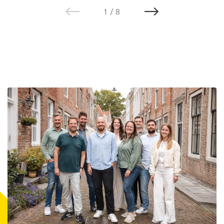
1
/
8