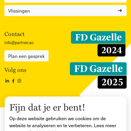
Vlissingen
Contact
info@partner.ac
Plan een gesprek
Volg ons
Fijn dat je er bent!
2026 © Alle rechten voorbehouden
Op deze website gebruiken we cookies om de
Disclaimer
Privacy
Klachtenregeling
Klokkenluidersregeling
website te analyseren en te verbeteren. Lees meer
Samenstellingsverklaring
Verwerkersovereenkomst