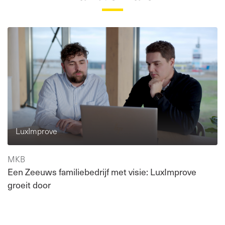
LuxImprove
MKB
Een Zeeuws familiebedrijf met visie: LuxImprove
groeit door