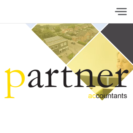
Home
Wat we doen
Over ons
Tarieven
Werken bij
Actueel
Contact