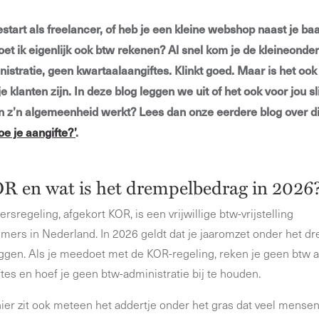
start als freelancer, of heb je een kleine webshop naast je b
moet ik eigenlijk ook btw rekenen? Al snel kom je de kleineond
istratie, geen kwartaalaangiftes. Klinkt goed. Maar is het ook
e klanten zijn.
In deze blog leggen we uit of het ook voor jou sl
in z’n algemeenheid werkt? Lees dan onze eerdere blog over d
e je aangifte?’
.
OR en wat is het drempelbedrag in 2026
regeling, afgekort KOR, is een vrijwillige btw-vrijstelling
mers in Nederland. In 2026 geldt dat je jaaromzet onder het 
ggen. Als je meedoet met de KOR-regeling, reken je geen btw aa
tes en hoef je geen btw-administratie bij te houden.
 hier zit ook meteen het addertje onder het gras dat veel mense