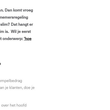
aan. Dan komt vroeg
ernemersregeling
 slim?
Dat hangt er
im is.
Wil je eerst
it onderwerp:
‘hoe
?
drempelbedrag
n je klanten, doe je
n over het hoofd