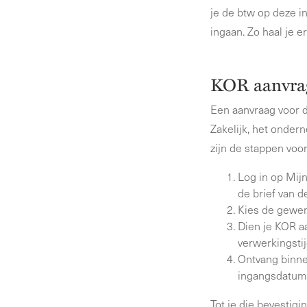
je de btw op deze i
ingaan. Zo haal je e
KOR aanvrag
Een aanvraag voor d
Zakelijk, het onder
zijn de stappen voo
Log in op Mij
de brief van d
Kies de gewen
Dien je KOR a
verwerkingstij
Ontvang binne
ingangsdatum
Tot je die bevestig