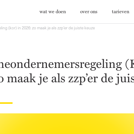
wat we doen
over ons
tarieven
ng (kor) in 2026: zo maak je als zzp’er de juiste keuze
neondernemersregeling (
 maak je als zzp’er de jui