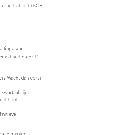
aarna laat je de KOR
astingdienst
staat niet meer. Dit
et? Wacht dan eerst
kwartaal zijn.
nst heeft
initieve
rmale manier.