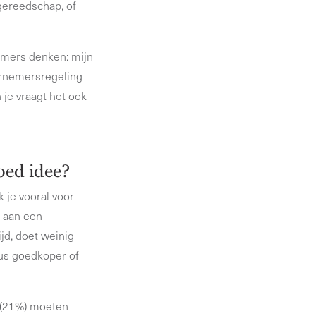
gereedschap, of
emers denken: mijn
dernemersregeling
 je vraagt het ook
oed idee?
 je vooral voor
k aan een
ijd, doet weinig
us goedkoper of
w (21%) moeten