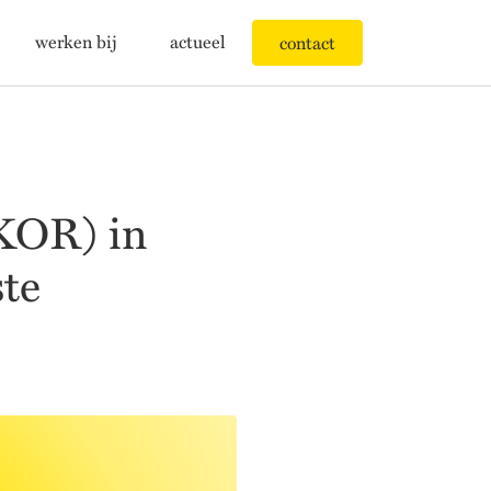
werken bij
actueel
contact
KOR) in
ste