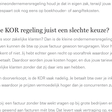
eineondernemersregeling houd je dat in eigen zak, terwijl jouw 
espaart ook nog eens op boekhouder- of aangiftekosten.
de KOR regeling juist een slechte keuze?
s voor zakelijke klanten? Dan is de kleine ondernemersregeling
rijven kunnen de btw op jouw factuur gewoon terugvragen. Voor
rekent of niet. Jij hebt echter geen recht op vooraftrek waardoo
etaalt. Daardoor worden jouw kosten hoger, en dus jouw tariev
lijke klanten zonder dat zij daar iets aan hebben.
n doorverkoopt, is de KOR vaak nadelig. Je betaalt btw over je 
 waardoor je prijzen vermoedelijk hoger dan je concurrenten zul
ij: een factuur zonder btw wekt vragen op bij grote bedrijven e
is gewend aan facturen mét btw. Dat levert vaak vertraging op, ex