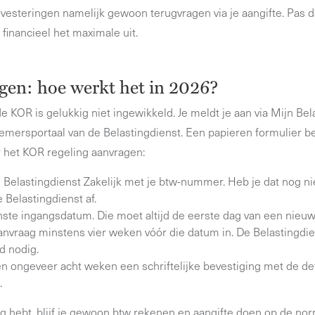
nvesteringen namelijk gewoon terugvragen via je aangifte. Pas d
r financieel het maximale uit.
en: hoe werkt het in 2026?
e KOR is gelukkig niet ingewikkeld. Je meldt je aan via Mijn Bel
nemersportaal van de Belastingdienst. Een papieren formulier be
r het KOR regeling aanvragen:
n Belastingdienst Zakelijk met je btw-nummer. Heb je dat nog ni
e Belastingdienst af.
ste ingangsdatum. Die moet altijd de eerste dag van een nieuw 
anvraag minstens vier weken vóór die datum in. De Belastingdie
d nodig.
n ongeveer acht weken een schriftelijke bevestiging met de def
.
ing hebt, blijf je gewoon btw rekenen en aangifte doen op de no