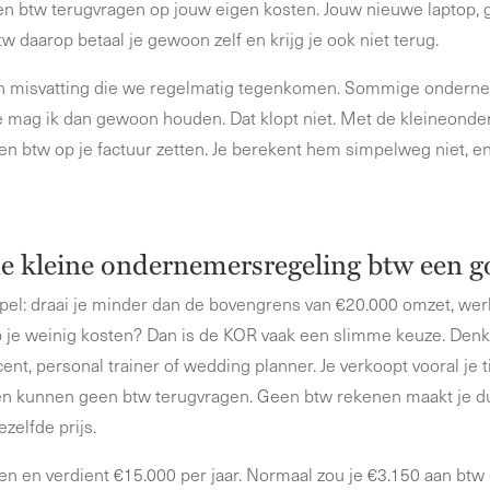
en btw terugvragen op jouw eigen kosten. Jouw nieuwe laptop, 
w daarop betaal je gewoon zelf en krijg je ook niet terug.
en misvatting die we regelmatig tegenkomen. Sommige ondern
die mag ik dan gewoon houden. Dat klopt niet. Met de kleineon
n btw op je factuur zetten. Je berekent hem simpelweg niet, en
de kleine ondernemersregeling btw een g
mpel: draai je minder dan de bovengrens van €20.000 omzet, werk
b je weinig kosten? Dan is de KOR vaak een slimme keuze. Den
cent, personal trainer of wedding planner. Je verkoopt vooral je t
ten kunnen geen btw terugvragen. Geen btw rekenen maakt je d
zelfde prijs.
essen en verdient €15.000 per jaar. Normaal zou je €3.150 aan bt