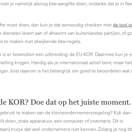
et je namelijk alsnog btw-aangifte doen, ondanks dat je in Ne
ngifte moet doen, dan kun je dat eenvoudig checken met
de tool v
je diensten levert aan of afneemt van buitenlandse partijen, of 
 je te maken met afwijkende btw-regels.
5 is er bovendien een uitbreiding: de EU-KOR. Daarmee kun je 
telling krijgen. Handig als je internationaal actief bent, maar h
iger. Juist daarom is het belangrijk om goed te beoordelen wat i
 de KOR? Doe dat op het juiste moment.
gebruik te maken van de kleineondernemersregeling? Kijk dan e
t doen, zoals apparatuur, een computer of inventaris. Dit is
taan) trucje dat veel ondernemers niet kennen. Zolang je nog bt