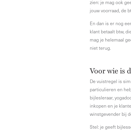
zien: je mag ook ge
jouw voorraad, de bt
En dan is er nog e
klant betaalt btw, 
mag je helemaal gee
niet terug.
Voor wie is 
De vuistregel is si
particulieren en he
bijlesleraar, yogado
inkopen en je klan
winstgevender bij de
Stel: je geeft bijl