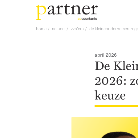
home
actueel
zzp'ers
de kleineondernemersregeli
Home
april 2026
De Klei
Wat we doen
Over ons
2026: zo
Tarieven
keuze
Werken bij
Actueel
Contact